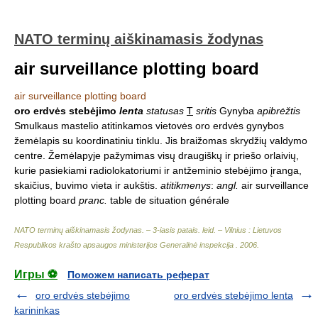
NATO terminų aiškinamasis žodynas
air surveillance plotting board
air surveillance plotting board
oro erdvės stebėjimo
lenta
statusas
T
sritis
Gynyba
apibrėžtis
Smulkaus mastelio atitinkamos vietovės oro erdvės gynybos
žemėlapis su koordinatiniu tinklu. Jis braižomas skrydžių valdymo
centre. Žemėlapyje pažymimas visų draugiškų ir priešo orlaivių,
kurie pasiekiami radiolokatoriumi ir antžeminio stebėjimo įranga,
skaičius, buvimo vieta ir aukštis.
atitikmenys
:
angl.
air surveillance
plotting board
pranc.
table de situation générale
NATO terminų aiškinamasis žodynas. – 3-iasis patais. leid. – Vilnius : Lietuvos
Respublikos krašto apsaugos ministerijos Generalinė inspekcija
.
2006
.
Игры ⚽
Поможем написать реферат
oro erdvės stebėjimo
oro erdvės stebėjimo lenta
karininkas