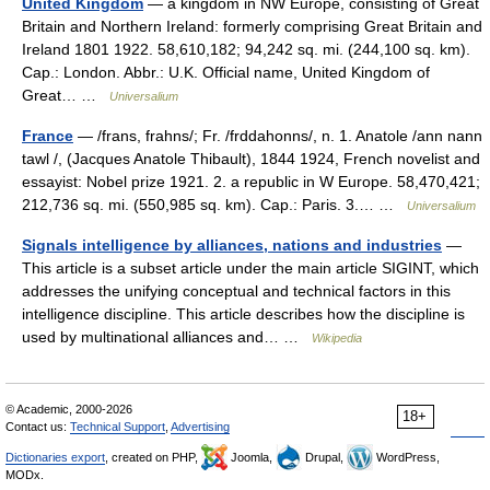
United Kingdom
— a kingdom in NW Europe, consisting of Great
Britain and Northern Ireland: formerly comprising Great Britain and
Ireland 1801 1922. 58,610,182; 94,242 sq. mi. (244,100 sq. km).
Cap.: London. Abbr.: U.K. Official name, United Kingdom of
Great… …
Universalium
France
— /frans, frahns/; Fr. /frddahonns/, n. 1. Anatole /ann nann
tawl /, (Jacques Anatole Thibault), 1844 1924, French novelist and
essayist: Nobel prize 1921. 2. a republic in W Europe. 58,470,421;
212,736 sq. mi. (550,985 sq. km). Cap.: Paris. 3.… …
Universalium
Signals intelligence by alliances, nations and industries
—
This article is a subset article under the main article SIGINT, which
addresses the unifying conceptual and technical factors in this
intelligence discipline. This article describes how the discipline is
used by multinational alliances and… …
Wikipedia
© Academic, 2000-2026
18+
Contact us:
Technical Support
,
Advertising
Dictionaries export
, created on PHP,
Joomla,
Drupal,
WordPress,
MODx.