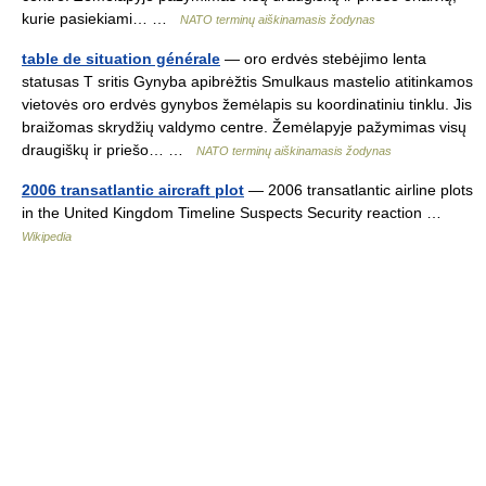
kurie pasiekiami… …
NATO terminų aiškinamasis žodynas
table de situation générale
— oro erdvės stebėjimo lenta
statusas T sritis Gynyba apibrėžtis Smulkaus mastelio atitinkamos
vietovės oro erdvės gynybos žemėlapis su koordinatiniu tinklu. Jis
braižomas skrydžių valdymo centre. Žemėlapyje pažymimas visų
draugiškų ir priešo… …
NATO terminų aiškinamasis žodynas
2006 transatlantic aircraft plot
— 2006 transatlantic airline plots
in the United Kingdom Timeline Suspects Security reaction …
Wikipedia