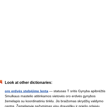
Look at other dictionaries:
oro erdvės stebėjimo lenta
— statusas T sritis Gynyba apibrėžtis
Smulkaus mastelio atitinkamos vietovės oro erdvės gynybos
žemėlapis su koordinatiniu tinklu. Jis braižomas skrydžių valdymo
centre. Žemėlapyje pažymimas visų draugiškų ir priešo orlaivių,